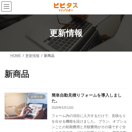
コ
ナ
ン
ビ
テ
ゲ
ン
ー
ツ
シ
へ
ョ
更新情報
ス
ン
キ
に
ッ
移
プ
動
HOME
更新情報
新商品
新商品
簡単自動見積りフォームを導入しまし
お知らせ
た。
2020年5月13日
フォーム内の項目に入力するだけで、見積もり
を出せる機能を設けました。 プラン、オプショ
ンごとの初期費用と月額費用がその場ですぐ分