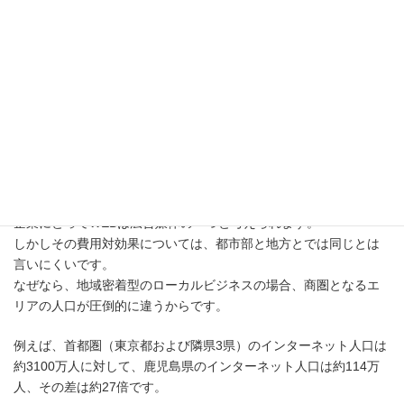
WEBと地方格差
私はもともと東京でシステムエンジニアとして働き、その後はデ
ザイン会社、広告会社と職を変え、住居も鹿児島へ移り変わりま
した。
そして、東京と地方の両方で働いていた中で「WEBには地方格差
がある」ということを感じました。
企業にとってWEBは広告媒体の一つと考えられます。
しかしその費用対効果については、都市部と地方とでは同じとは
言いにくいです。
なぜなら、地域密着型のローカルビジネスの場合、商圏となるエ
リアの人口が圧倒的に違うからです。
例えば、首都圏（東京都および隣県3県）のインターネット人口は
約3100万人に対して、鹿児島県のインターネット人口は約114万
人、その差は約27倍です。